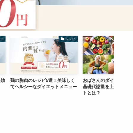
レシピ
運動
シピ5選！美味しく
おばさんのダイエットに役立つ！
ダイエ
ダイエットメニュー
基礎代謝量を上げて痩せるポイン
少と健
トとは？