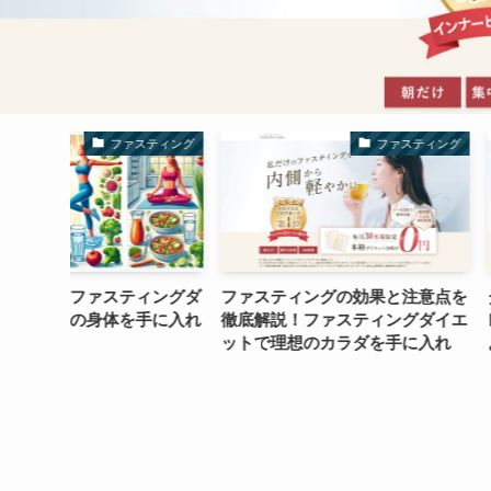
スティング
ファスティング
ィングダ
ファスティングの効果と注意点を
ダイエット中にオ
手に入れ
徹底解説！ファスティングダイエ
レシピ5選！食べて
ットで理想のカラダを手に入れ
よう！
る!