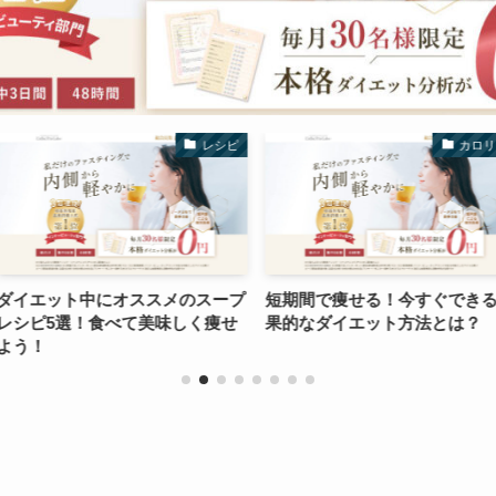
レシピ
カロリー
ススメのスープ
短期間で痩せる！今すぐできる効
鶏の胸肉のレ
美味しく痩せ
果的なダイエット方法とは？
てヘルシーな